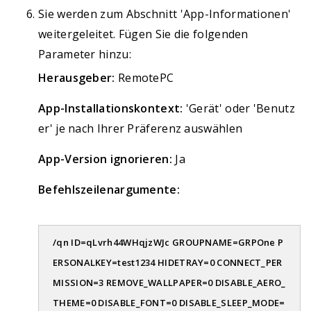
Sie werden zum Abschnitt 'App-Informationen'
weitergeleitet. Fügen Sie die folgenden
Parameter hinzu:
Herausgeber:
RemotePC
App-Installationskontext:
'Gerät' oder 'Benutz
er' je nach Ihrer Präferenz auswählen
App-Version ignorieren:
Ja
Befehlszeilenargumente:
/qn ID=qLvrh44WHqjzWJc GROUPNAME=GRPOne P
ERSONALKEY=test1234 HIDETRAY=0 CONNECT_PER
MISSION=3 REMOVE_WALLPAPER=0 DISABLE_AERO_
THEME=0 DISABLE_FONT=0 DISABLE_SLEEP_MODE=