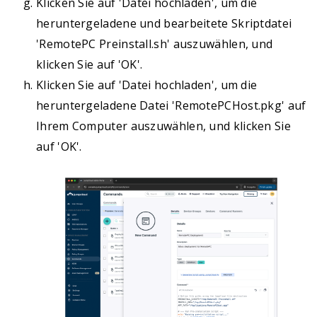
Klicken Sie auf 'Datei hochladen', um die
fi

heruntergeladene und bearbeitete Skriptdatei
'RemotePC Preinstall.sh' auszuwählen, und
# --- (Optional) Clean up the files from the /tmp direc
klicken Sie auf 'OK'.
rm "$PREINSTALL_SCRIPT" "$INSTALL_PKG"

Klicken Sie auf 'Datei hochladen', um die
echo "Installation complete."

heruntergeladene Datei 'RemotePCHost.pkg' auf
Ihrem Computer auszuwählen, und klicken Sie
# --- Launch the installed RemotePC Application —

auf 'OK'.
loggedInUser=$(stat -f "%Su" /dev/console)

if [[ "$loggedInUser" != "root" && -d "$APP_PATH" ]]; 
    echo "Launching app for user: $loggedInUser"

    sudo -u "$loggedInUser" open "$APP_PATH"

else

    echo "No logged-in user. Skipping app launch."

fi