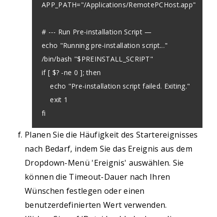
APP_PATH="/Applications/RemotePCHost.app"

# --- Run Pre-installation Script —

echo "Running pre-installation script..."

/bin/bash "$PREINSTALL_SCRIPT"

if [ $? -ne 0 ]; then

    echo "Pre-installation script failed. Exiting."

    exit 1

fi

Planen Sie die Häufigkeit des Startereignisses
# --- Install the Package —

nach Bedarf, indem Sie das Ereignis aus dem
echo "Installing the package..."

Dropdown-Menü 'Ereignis' auswählen. Sie
installer -pkg "$INSTALL_PKG" -target /

können die Timeout-Dauer nach Ihren
if [ $? -ne 0 ]; then

Wünschen festlegen oder einen
echo "Package installation failed."

benutzerdefinierten Wert verwenden.
    exit 1
