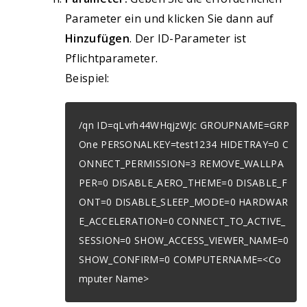
Parameter ein und klicken Sie dann auf
Hinzufügen
. Der ID-Parameter ist
Pflichtparameter.
Beispiel:
/qn ID=qLvrh44WHqjzWJc GROUPNAME=GRP
One PERSONALKEY=test1234 HIDETRAY=0 C
ONNECT_PERMISSION=3 REMOVE_WALLPA
PER=0 DISABLE_AERO_THEME=0 DISABLE_F
ONT=0 DISABLE_SLEEP_MODE=0 HARDWAR
E_ACCELERATION=0 CONNECT_TO_ACTIVE_
SESSION=0 SHOW_ACCESS_VIEWER_NAME=0
SHOW_CONFIRM=0 COMPUTERNAME=<Co
mputer Name>