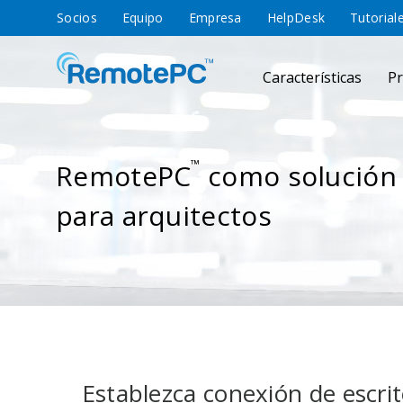
Socios
Equipo
Empresa
HelpDesk
Tutorial
Características
Pr
™
RemotePC
como solución 
para arquitectos
Establezca conexión de escrit