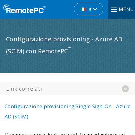
MENU
It
Configurazione provisioning - Azure AD
™
(SCIM) con RemotePC
Link correlati
Configurazione provisioning Single Sign-On - Azure
AD (SCIM)
L'amministratore degli account Team ed Enterprise