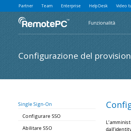
Partner
Team
Enterprise
HelpDesk
Video t
Funzionalità
Configurazione del provisio
Config
Single Sign-On
Configurare SSO
L’amminist
Abilitare SSO
dall’ident