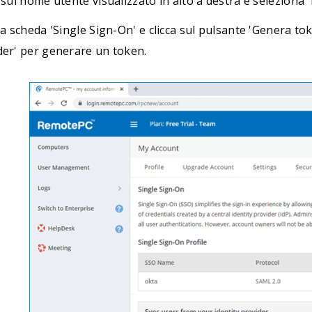
 sul nome utente visualizzato in alto a destra e seleziona '
la scheda 'Single Sign-On' e clicca sul pulsante 'Genera tok
der' per generare un token.