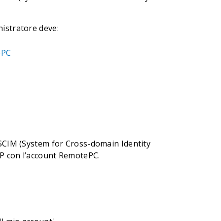
nistratore deve:
ePC
 SCIM (System for Cross-domain Identity
IdP con l’account RemotePC.