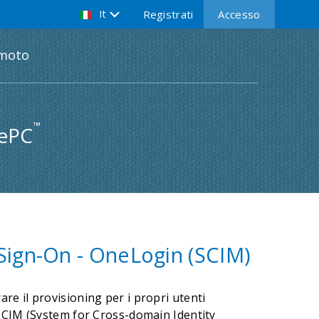
It
Registrati
Accesso
emoto
™
tePC
 Sign-On - OneLogin (SCIM)
e il provisioning per i propri utenti
 SCIM (System for Cross-domain Identity