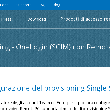
utorial
Supporto
FAQ
Blog
Prodotti di accesso r
Prezzi
Download
ning - OneLogin (SCIM) con Remo
urazione del provisioning Single
ratore degli account Team ed Enterprise può ora configurar
ity provider. RemotePC supporta il metodo di provisioning