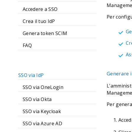
Management
Accedere a SSO
Per config
Crea il tuo IdP
Ge
Genera token SCIM
Cr
FAQ
As
Generare i
SSO via IdP
L’amminist
SSO via OneLogin
Management)
SSO via Okta
Per genera
SSO via Keycloak
Acced
SSO via Azure AD