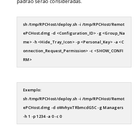
padrão serão consideradas.
sh /tmp/RPCHost/deploy.sh -i /tmp/RPCHost/Remot
ePCHost.dmg -d <Configuration_ID> -g <Group_Na
me> -h <Hide_Tray_Icon> -p <Personal_Key> -a <C
onnection_Request_Permission> -c <SHOW_CONFI
RM>
Exemplo:
sh /tmp/RPCHost/deploy.sh -i /tmp/RPCHost/Remot
ePCHost.dmg -d oWvhyxTRbmcdG5C -g Managers
-h 1 -p 1234 -a 0 -c 0