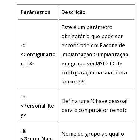
Parâmetros
Descrição
Este é um parâmetro
obrigatório que pode ser
-d
encontrado em
Pacote de
<Configuratio
Implantação
>
Implantação
n_ID>
em grupo via MSI
>
ID de
configuração
na sua conta
RemotePC
-p
Defina uma 'Chave pessoal'
<Personal_Ke
para o computador remoto
y>
-g
Nome do grupo ao qual o
<Group_Nam