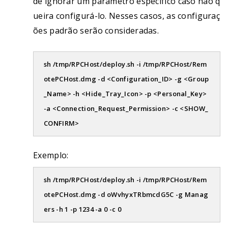
de ignorar um parâmetro específico caso não q
ueira configurá-lo. Nesses casos, as configuraç
ões padrão serão consideradas.
sh /tmp/RPCHost/deploy.sh -i /tmp/RPCHost/Rem
otePCHost.dmg -d <Configuration_ID> -g <Group
_Name> -h <Hide_Tray_Icon> -p <Personal_Key>
-a <Connection_Request_Permission> -c <SHOW_
CONFIRM>
Exemplo:
sh /tmp/RPCHost/deploy.sh -i /tmp/RPCHost/Rem
otePCHost.dmg -d oWvhyxTRbmcdG5C -g Manag
ers -h 1 -p 1234 -a 0 -c 0