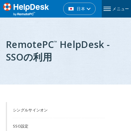
日本
メニュー
RemotePC
HelpDesk -
™
SSOの利用
シングルサインオン
SSO設定