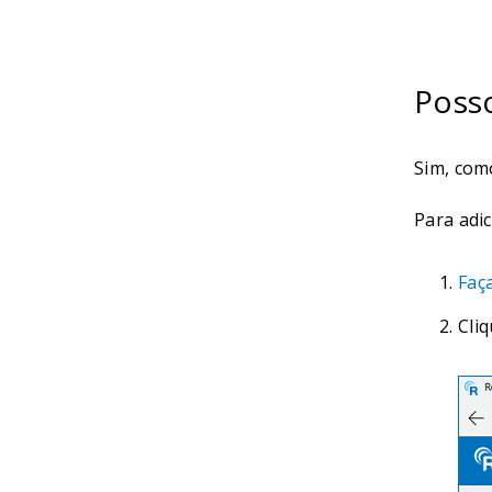
Posso
Sim, com
Para adi
Faç
Cliq