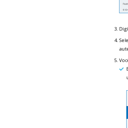
Dig
Sel
aut
Voc