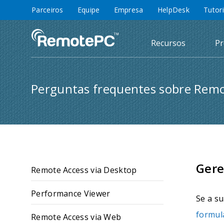
Parceiros
Equipe
Empresa
HelpDesk
Tutor
Recursos
Pr
Perguntas frequentes sobre Remo
Gere
Remote Access via Desktop
Performance Viewer
Se a s
formul
Remote Access via Web