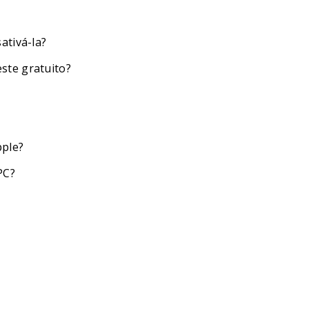
ativá-la?
ste gratuito?
pple?
PC?