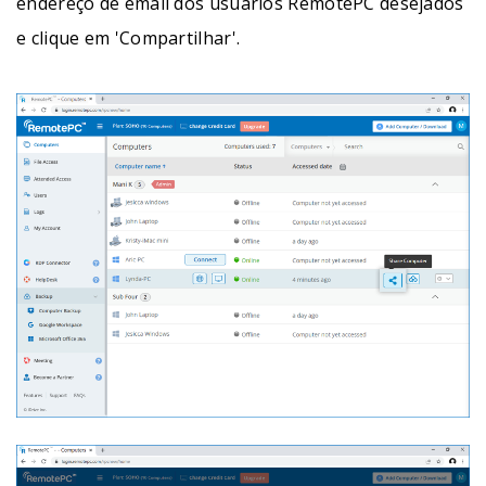
endereço de email dos usuários RemotePC desejados
e clique em 'Compartilhar'.