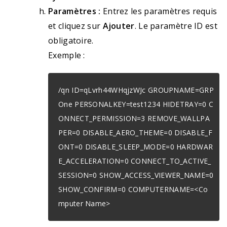
Paramètres :
Entrez les paramètres requis
et cliquez sur
Ajouter
. Le paramètre ID est
obligatoire.
Exemple :
/qn ID=qLvrh44WHqjzWJc GROUPNAME=GRP
One PERSONALKEY=test1234 HIDETRAY=0 C
ONNECT_PERMISSION=3 REMOVE_WALLPA
PER=0 DISABLE_AERO_THEME=0 DISABLE_F
ONT=0 DISABLE_SLEEP_MODE=0 HARDWAR
E_ACCELERATION=0 CONNECT_TO_ACTIVE_
SESSION=0 SHOW_ACCESS_VIEWER_NAME=0
SHOW_CONFIRM=0 COMPUTERNAME=<Co
mputer Name>