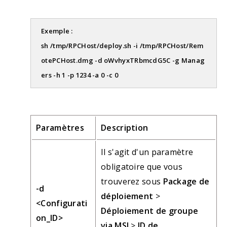
Exemple :
sh /tmp/RPCHost/deploy.sh -i /tmp/RPCHost/Rem
otePCHost.dmg -d oWvhyxTRbmcdG5C -g Manag
ers -h 1 -p 1234 -a 0 -c 0
Paramètres
Description
Il s'agit d'un paramètre
obligatoire que vous
trouverez sous
Package de
-d
déploiement
>
<Configurati
Déploiement de groupe
on_ID>
via MSI
>
ID de