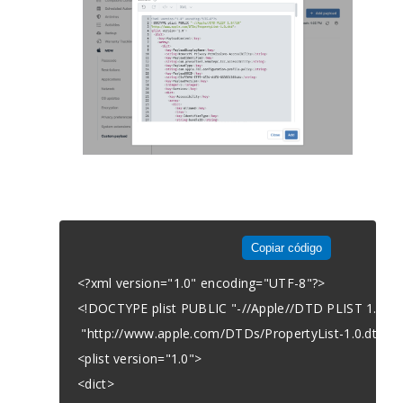
Copiar código
<?xml version="1.0" encoding="UTF-8"?>

<!DOCTYPE plist PUBLIC "-//Apple//DTD PLIST 1.0//E
 "http://www.apple.com/DTDs/PropertyList-1.0.dtd">

<plist version="1.0">

<dict>
