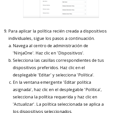
	<!-- Payloads go here  Login Items / Background Items -->

	<dict>

    <key>PayloadDisplayName</key>

    <string>RemotePC Login Item</string>

    <key>PayloadIdentifier</key>

Para aplicar la política recién creada a dispositivos
    <string>com.prosoftnet.remotepc.servicemanageme
individuales, sigue los pasos a continuación.
    <key>PayloadType</key>

Navega al centro de administración de
    <string>com.apple.servicemanagement</string>

'NinjaOne'. Haz clic en 'Dispositivos'.
    <key>PayloadUUID</key>

Selecciona las casillas correspondientes de tus
    <string>3665339A-2CDB-46C1-976E-587E3B674595<
dispositivos preferidos. Haz clic en el
    <key>PayloadVersion</key>

desplegable 'Editar' y selecciona 'Política'.
    <integer>1</integer>

En la ventana emergente 'Editar política
	<key>Rules</key>

asignada', haz clic en el desplegable 'Política',
            <array>

selecciona la política requerida y haz clic en
                <dict>

'Actualizar'. La política seleccionada se aplica a
                    <key>RuleType</key>

los dispositivos seleccionados.