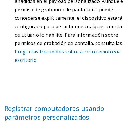
añadidos en el payload personalizado. Aunque el
    <string>Configuration</string>

permiso de grabación de pantalla no puede
    <key>PayloadUUID</key>

concederse explícitamente, el dispositivo estará
    <string>DA39F4F7-A36B-44A4-BAEC-3E02D04078E3
configurado para permitir que cualquier cuenta
    <key>PayloadVersion</key>

de usuario lo habilite. Para información sobre
    <integer>1</integer>

    <key>PayloadRemovalDisallowed</key>

permisos de grabación de pantalla, consulta las
    <true/>

Preguntas frecuentes sobre acceso remoto vía
    <key>TargetDeviceType</key>

escritorio
.
    <integer>5</integer>

</dict>

</plist>
Registrar computadoras usando
parámetros personalizados