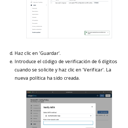
        <key>Accessibility</key>

        <array>

            <dict>

                <key>Allowed</key>

                <true/>

                <key>IdentifierType</key>

                <string>bundleID</string>

Haz clic en 'Guardar'.
                <key>Identifier</key>

Introduce el código de verificación de 6 dígitos
                <string>com.prosoftnet.remotepcDesktop<
cuando se solicite y haz clic en 'Verificar'. La
                <key>CodeRequirement</key>

nueva política ha sido creada.
				<string>identifier "com.prosoftnet.remotepcDesktop" and anchor apple generic and certificate leaf[subject.OU] = JWDCNYZ922</string>

                <key>Comment</key>

                <string>Allow RemotePC Accessibility</stri
            </dict>

        </array>

    </dict>
