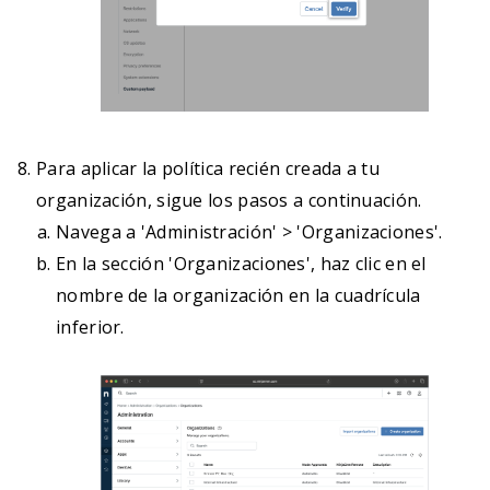
	</dict>

	<!-- Payloads go here  ScreenCapture -->

	<dict>

    <key>PayloadDisplayName</key>

    <string>RemotePC Privacy Permissions ScreenCapt
    <key>PayloadIdentifier</key>

Para aplicar la política recién creada a tu
    <string>com.prosoftnet.remotepc.tcc.screencapture
organización, sigue los pasos a continuación.
    <key>PayloadType</key>

Navega a 'Administración' > 'Organizaciones'.
    <string>com.apple.TCC.configuration-profile-policy<
En la sección 'Organizaciones', haz clic en el
    <key>PayloadUUID</key>

nombre de la organización en la cuadrícula
    <string>74032F49-21BF-4561-99FE-C16A45222532<
inferior.
    <key>PayloadVersion</key>

    <integer>1</integer>

    <key>Services</key>

    <dict>

        <key>ScreenCapture</key>
