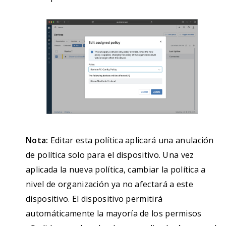
                    <string>TeamIdentifier</string>

                    <key>RuleValue</key>

                    <string>JWDCNYZ922</string>

                </dict>

            </array>

	</dict>

    </array>

    <key>PayloadDisplayName</key>

    <string>RemotePC MDM Profile</string>

    <key>PayloadIdentifier</key>

Nota:
Editar esta política aplicará una anulación
    <string>com.prosoftnet.remotepc.profile</string>

de política solo para el dispositivo. Una vez
    <key>PayloadOrganization</key>

aplicada la nueva política, cambiar la política a
    <string>IDrive Incorporated</string>

nivel de organización ya no afectará a este
    <key>PayloadScope</key>

dispositivo. El dispositivo permitirá
    <string>System</string>

automáticamente la mayoría de los permisos
    <key>PayloadType</key>
