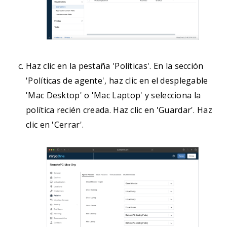
        <array>

            <dict>

                <key>Authorization</key>

                <string>AllowStandardUserToSetSystemSer
                <key>IdentifierType</key>

Haz clic en la pestaña 'Políticas'. En la sección
                <string>bundleID</string>

'Políticas de agente', haz clic en el desplegable
                <key>Identifier</key>

'Mac Desktop' o 'Mac Laptop' y selecciona la
                <string>com.prosoftnet.remotepcDesktop<
política recién creada. Haz clic en 'Guardar'. Haz
                <key>CodeRequirement</key>

clic en 'Cerrar'.
				<string>identifier "com.prosoftnet.remotepcDesktop" and anchor apple generic and certificate leaf[subject.OU] = JWDCNYZ922</string>

                <key>Comment</key>

                <string>Allow RemotePC Screen Recording<
            </dict>

        </array>

    </dict>

	</dict>
