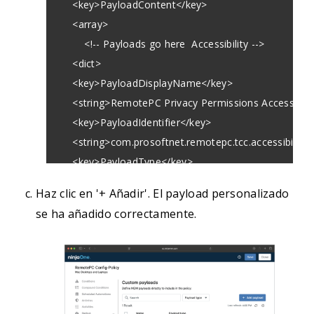
    <key>PayloadContent</key>

    <array>

        <!-- Payloads go here  Accessibility -->

    <dict>

    <key>PayloadDisplayName</key>

    <string>RemotePC Privacy Permissions Accessibility
    <key>PayloadIdentifier</key>

    <string>com.prosoftnet.remotepc.tcc.accessibility</
    <key>PayloadType</key>

    <string>com.apple.TCC.configuration-profile-policy<
Haz clic en '+ Añadir'. El payload personalizado
    <key>PayloadUUID</key>

se ha añadido correctamente.
    <string>C54FE096-EFF9-4E34-A1E6-6638513034A4<
    <key>PayloadVersion</key>

    <integer>1</integer>

    <key>Services</key>

    <dict>
