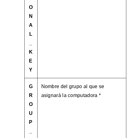
O
N
A
L
_
K
E
Y
G
Nombre del grupo al que se
R
asignará la computadora *
O
U
P
_