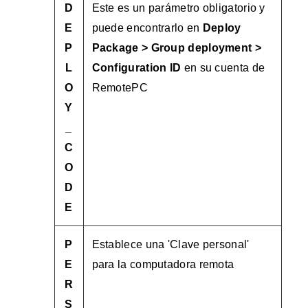
D
Este es un parámetro obligatorio y
E
puede encontrarlo en
Deploy
P
Package > Group deployment >
L
Configuration ID
en su cuenta de
O
RemotePC
Y
_
C
O
D
E
P
Establece una 'Clave personal'
E
para la computadora remota
R
S