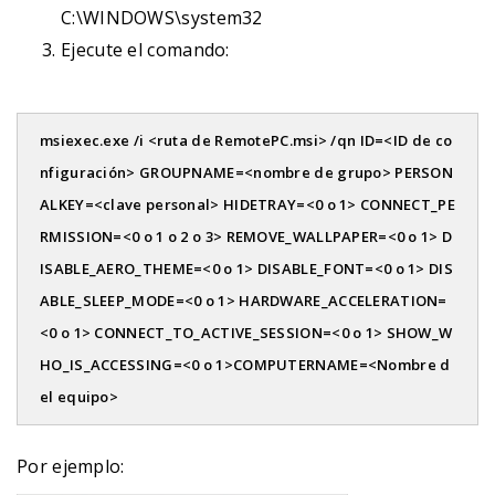
C:\WINDOWS\system32
Ejecute el comando:
msiexec.exe /i <ruta de RemotePC.msi> /qn ID=<ID de co
nfiguración> GROUPNAME=<nombre de grupo> PERSON
ALKEY=<clave personal> HIDETRAY=<0 o 1> CONNECT_PE
RMISSION=<0 o 1 o 2 o 3> REMOVE_WALLPAPER=<0 o 1> D
ISABLE_AERO_THEME=<0 o 1> DISABLE_FONT=<0 o 1> DIS
ABLE_SLEEP_MODE=<0 o 1> HARDWARE_ACCELERATION=
<0 o 1> CONNECT_TO_ACTIVE_SESSION=<0 o 1> SHOW_W
HO_IS_ACCESSING=<0 o 1>COMPUTERNAME=<Nombre d
el equipo>
Por ejemplo: