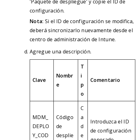
'Paquete de despliegue' y copie el ID de
configuración.
Nota:
Si el ID de configuración se modifica,
deberá sincronizarlo nuevamente desde el
centro de administración de Intune.
Agregue una descripción.
T
Nombr
i
Clave
Comentario
e
p
o
C
MDM_
Código
a
Introduzca el ID
DEPLO
de
d
de configuración
Y_COD
desplie
e
generado