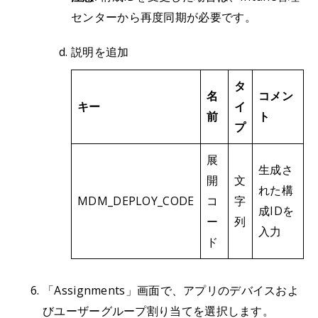
センターから再度同期が必要です。
説明を追加
タ
名
コメン
キー
イ
前
ト
プ
展
生成さ
開
文
れた構
MDM_DEPLOY_CODE
コ
字
成IDを
ー
列
入力
ド
「Assignments」画面で、アプリのデバイスおよ
びユーザーグループ割り当てを選択します。