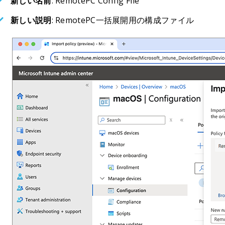
新しい名前
: RemotePC Config File
新しい説明
: RemotePC一括展開用の構成ファイル