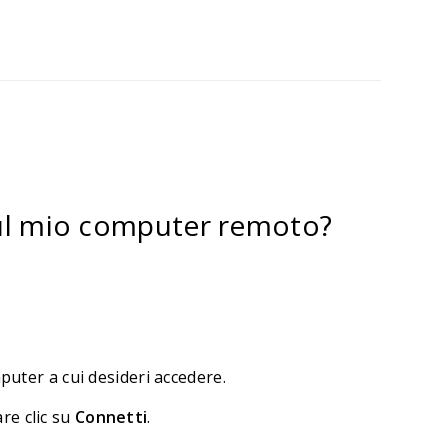
sul mio computer remoto?
uter a cui desideri accedere.
re clic su
Connetti
.