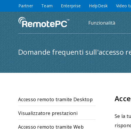
Partner
Team
Enterprise
HelpDesk
Video t
Funzionalità
Domande frequenti sull'accesso 
Acce
Accesso remoto tramite Desktop
Visualizzatore prestazioni
Se la t
rispon
Accesso remoto tramite Web