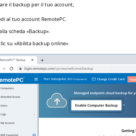
tare il backup per il tuo account,
edi al tuo account RemotePC.
 alla scheda «Backup».
clic su «Abilita backup online».