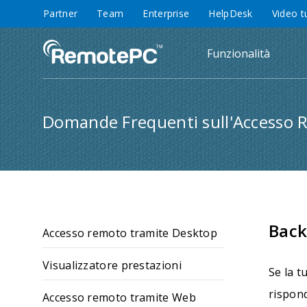
Partner
Team
Enterprise
HelpDesk
Video t
Funzionalità
Domande Frequenti sull'Accesso
Back
Accesso remoto tramite Desktop
Visualizzatore prestazioni
Se la t
rispon
Accesso remoto tramite Web