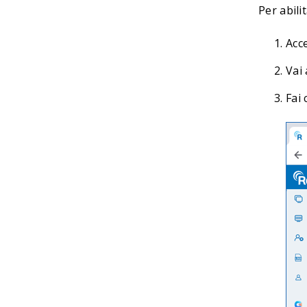
Per abili
Acc
Vai
Fai 