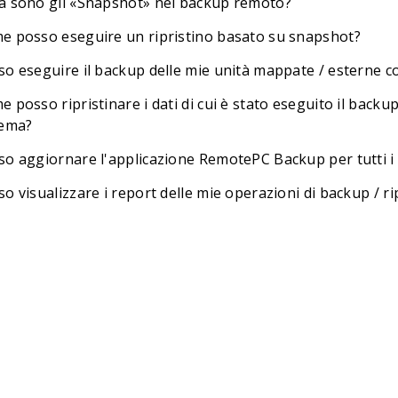
a sono gli «Snapshot» nel backup remoto?
e posso eseguire un ripristino basato su snapshot?
so eseguire il backup delle mie unità mappate / esterne
 posso ripristinare i dati di cui è stato eseguito il back
tema?
so aggiornare l'applicazione RemotePC Backup per tutti i 
o visualizzare i report delle mie operazioni di backup / ri