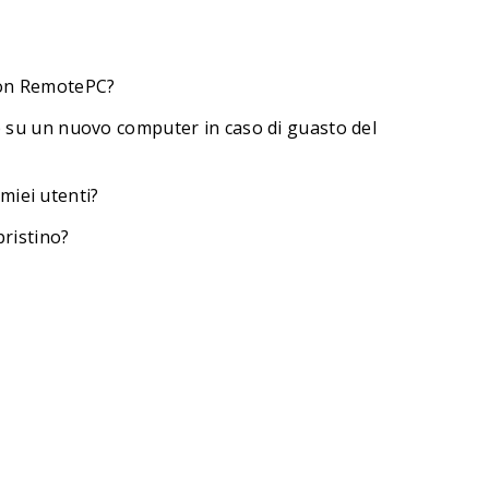
 con RemotePC?
up su un nuovo computer in caso di guasto del
miei utenti?
pristino?