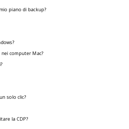
 mio piano di backup?
indows?
up nei computer Mac?
i?
un solo clic?
itare la CDP?