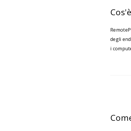
Cos'è
RemotePC 
degli end
i compute
Come 