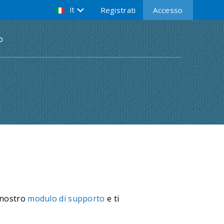
It
Registrati
Accesso
o
l nostro
modulo di supporto
e ti