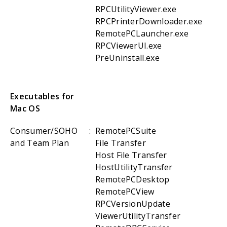
RPCUtilityViewer.exe
RPCPrinterDownloader.exe
RemotePCLauncher.exe
RPCViewerUI.exe
PreUninstall.exe
Executables for
Mac OS
Consumer/SOHO
:
RemotePCSuite
and Team Plan
File Transfer
Host File Transfer
HostUtilityTransfer
RemotePCDesktop
RemotePCView
RPCVersionUpdate
ViewerUtilityTransfer