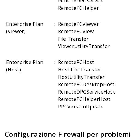
RemoteDPCService
RemotePCHelper
Enterprise Plan
:
RemotePCViewer
(Viewer)
RemotePCView
File Transfer
ViewerUtilityTransfer
Enterprise Plan
:
RemotePCHost
(Host)
Host File Transfer
HostUtilityTransfer
RemotePCDesktopHost
RemoteDPCServiceHost
RemotePCHelperHost
RPCVersionUpdate
Configurazione Firewall per problemi