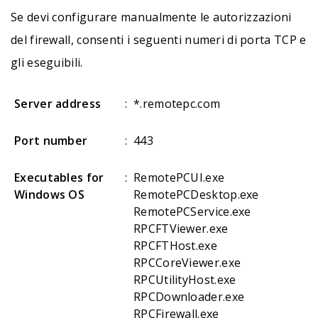
Se devi configurare manualmente le autorizzazioni
del firewall, consenti i seguenti numeri di porta TCP e
gli eseguibili.
Server address
:
*.remotepc.com
Port number
:
443
Executables for
:
RemotePCUI.exe
Windows OS
RemotePCDesktop.exe
RemotePCService.exe
RPCFTViewer.exe
RPCFTHost.exe
RPCCoreViewer.exe
RPCUtilityHost.exe
RPCDownloader.exe
RPCFirewall.exe