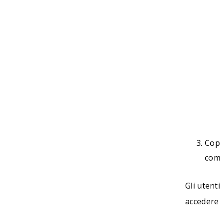
Copi
com
Gli utent
accedere