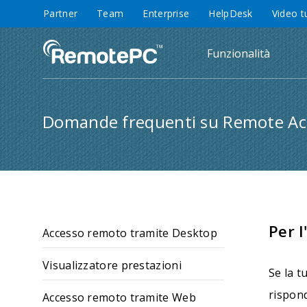
Partner
Team
Enterprise
HelpDesk
Video t
Funzionalità
Domande frequenti su Remote Ac
Per l
Accesso remoto tramite Desktop
Visualizzatore prestazioni
Se la t
rispon
Accesso remoto tramite Web