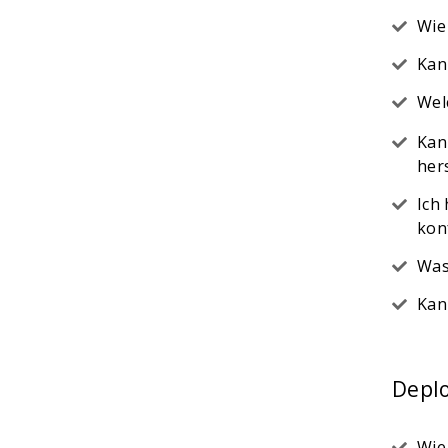
Wie
Kan
Wel
Kan
her
Ich
konf
Was
Kan
Depl
Wie