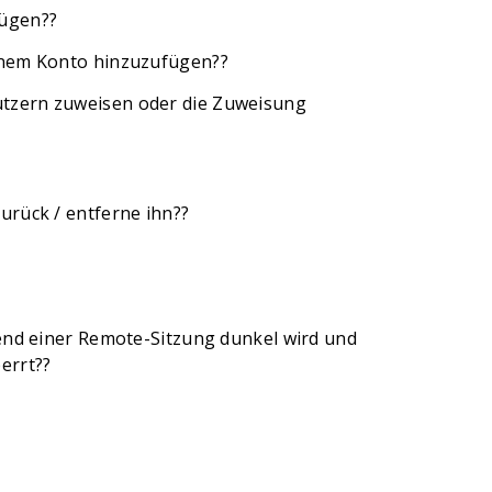
fügen??
einem Konto hinzuzufügen??
utzern zuweisen oder die Zuweisung
urück / entferne ihn??
rend einer Remote-Sitzung dunkel wird und
errt??