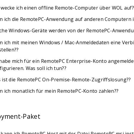
 wecke ich einen offline Remote-Computer über WOL auf?
n ich die RemotePC-Anwendung auf anderen Computern in
che Windows-Geräte werden von der RemotePC-Anwendun
n ich mit meinen Windows / Mac-Anmeldedaten eine Ve
stellen??
 habe mich für ein RemotePC Enterprise-Konto angemelde
igurieren. Was soll ich tun??
 ist die RemotePC On-Premise-Remote-Zugriffslosung??
n ich monatlich für mein RemotePC-Konto zahlen??
oyment-Paket
 kann ich RemotePC Host mit der Datei RemotePC.msi insta