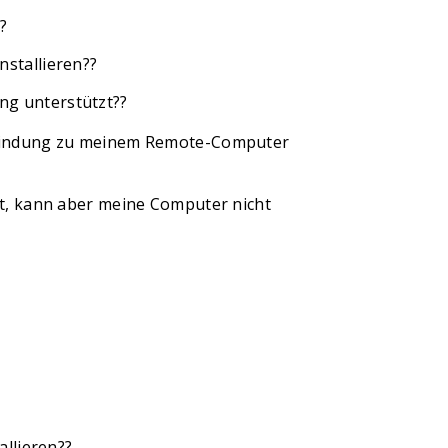
?
stallieren??
g unterstützt??
rbindung zu meinem Remote-Computer
t, kann aber meine Computer nicht
llieren??