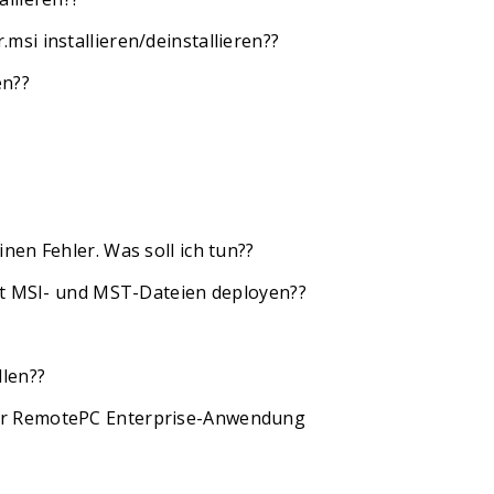
si installieren/deinstallieren??
en??
en Fehler. Was soll ich tun??
mit MSI- und MST-Dateien deployen??
llen??
er RemotePC Enterprise-Anwendung