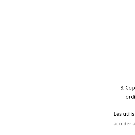
Cop
ord
Les util
accéder à