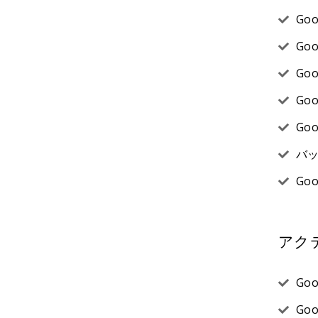
Go
Go
Go
Go
Go
バ
Go
アク
Go
Go