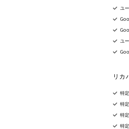
ユ
Go
Go
ユ
Go
リカ
特
特定
特
特定