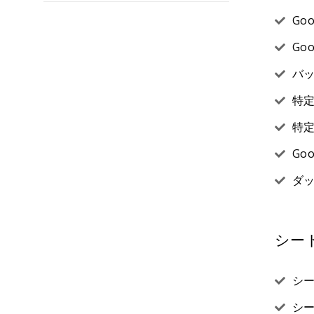
Go
Go
バ
特定
特
Go
ダ
シー
シ
シ