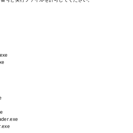
exe
xe
e
e
xe
der.exe
.exe