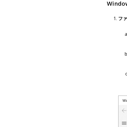
Windo
フ