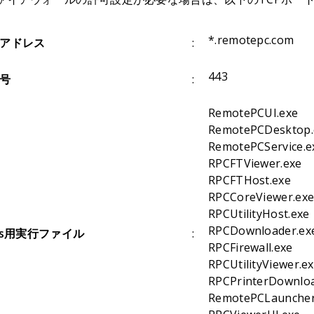
*.remotepc.com
アドレス
:
443
号
:
RemotePCUI.exe
RemotePCDesktop.
RemotePCService.e
RPCFTViewer.exe
RPCFTHost.exe
RPCCoreViewer.ex
RPCUtilityHost.exe
RPCDownloader.ex
ows用実行ファイル
:
RPCFirewall.exe
RPCUtilityViewer.e
RPCPrinterDownloa
RemotePCLauncher