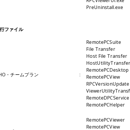
RPCViewerUI.exe
PreUninstall.exe
実行ファイル
RemotePCSuite
File Transfer
Host File Transfer
HostUtilityTransfe
RemotePCDesktop
OHO・チームプラン
:
RemotePCView
RPCVersionUpdate
ViewerUtilityTrans
RemoteDPCService
RemotePCHelper
RemotePCViewer
RemotePCView